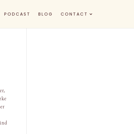
PODCAST
BLOG
CONTACT
er,
erke
per
r
vind
j