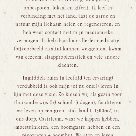
onbespoten, lokaal en gifvrij, ik leef in
verbinding met het land, laat de aarde en
natuur mijn lichaam helen en regenereren, en
heb weer contact met mijn mediamieke
vermogen. Ik heb daardoor allerlei medicatie
(bijvoorbeeld ritalin) kunnen weggooien, kwam
van eczeem, slaapproblematiek en vele andere
klachten.
Inmiddels ruim in leeftijd (en ervaring)
verdubbeld is ook mijn (of nu ons;)) leven in
lijn met deze visie. Zo kiezen wij als gezin voor
thuisonderwijs (b3 school -3 dagen), faciliteren
we leven op een groot stuk land (+1300m2) in
ons dorp, Castricum, waar we kippen hebben,
moestuinieren, een boomgaard hebben en een
pipowagen + boomhut. We eten en leven