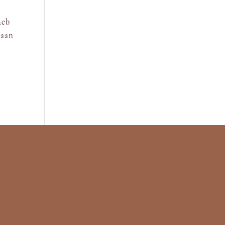
heb
 aan
R SOUL ROOTS