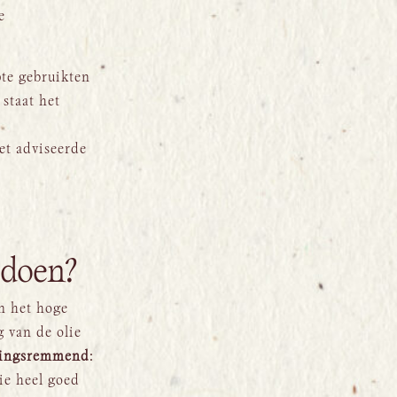
e
pte gebruikten
 staat het
et adviseerde
 doen?
in het hoge
g van de olie
kingsremmend
:
ie heel goed