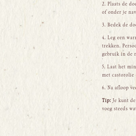
2. Plaats de do
of onder je na
3. Bedek de do
4. Leg een war
trekken. Perso
gebruik in de 
5. Laat het min
met castorolie 
6. Na afloop v
Tip:
Je kunt de
voeg steeds wa