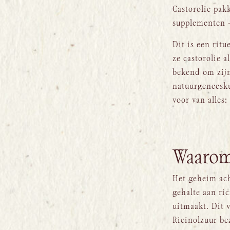
Castorolie pak
supplementen –
Dit is een rit
ze castorolie a
bekend om zijn
natuurgeneesku
voor van alles
Waarom 
Het geheim ach
gehalte aan ri
uitmaakt. Dit 
Ricinolzuur be