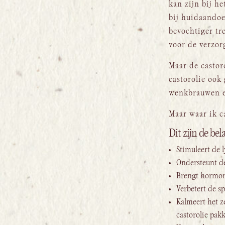
kan zijn bij h
bij huidaandoe
bevochtiger tr
voor de verzor
Maar de castoro
castorolie ook
wenkbrauwen e
Maar waar ik c
Dit zijn de be
Stimuleert de 
Ondersteunt de
Brengt hormon
Verbetert de s
Kalmeert het z
castorolie pak