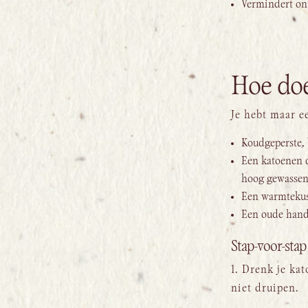
Vermindert ont
Hoe doe
Je hebt maar e
Koudgeperste, 
Een katoenen do
hoog gewassen
Een warmtekuss
Een oude handd
Stap-voor-stap
1. Drenk je ka
niet druipen.