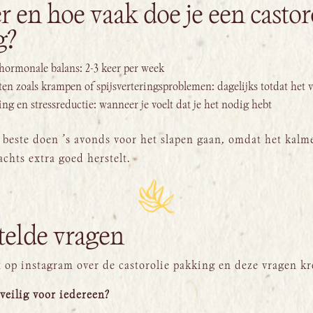
 en hoe vaak doe je een castor
g?
hormonale balans: 2-3 keer per week
hten zoals krampen of spijsverteringsproblemen: dagelijks totdat het v
ng en stressreductie: wanneer je voelt dat je het nodig hebt
t beste doen ’s avonds voor het slapen gaan, omdat het kal
achts extra goed herstelt.
telde vragen
st op instagram over de castorolie pakking en deze vragen kr
e veilig voor iedereen?