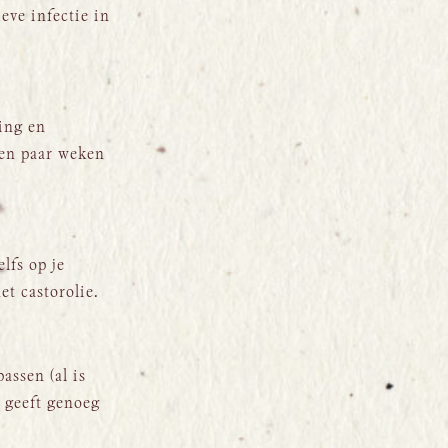
eve infectie in
ing en
een paar weken
lfs op je
et castorolie.
ssen (al is
k geeft genoeg