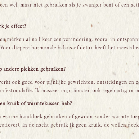
een wel, maar niet gebruiken als je zwanger bent of een acti
k je effect?
 merken al na 1 keer een verandering, vooral in ontspann
. Voor diepere hormonale balans of detox heeft het meestal 
op andere plekken gebruiken?
werkt ook goed voor pijnlijke gewrichten, ontstekingen en ze
ymfestimulatie. Ik masseer mijn borsten ook regelmatig in m
geen kruik of warmtekussen heb?
n warme handdoek gebruiken of gewoon zonder warmte toepa
ectiever). In de nacht gebruik ik geen kruik, de wollen doe