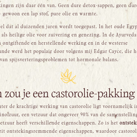
kingen zijn daar één van. Geen dure detox-sappen, geen dur
 gewoon een lap stof, pure olie en warmte.
ueel dat al duizenden jaren wordt toegepast. In het oude Egy
l als heilige olie voor zuivering en genezing. In de Ayurveda
 ontgiftende en herstellende werking en in de westerse
nde werd het populair door volgens mij Edgar Cayce, die h
: van spijsverteringsproblemen tot hormonale balans.
zou je een castorolie-pakking
ter de krachtige werking van castorolie ligt voornamelijk 
cinolzuur, een vetzuur dat ongeveer 90% van de samenstellin
vetzuur heeft verschillende eigenschappen. Zo is het
ontste
zit ontstekingsremmende eigenschappen, waardoor castorol