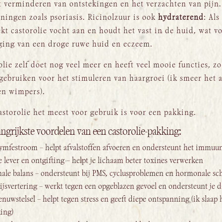
et verminderen van ontstekingen en het verzachten van pijn.
ningen zoals psoriasis. Ricinolzuur is ook
hydraterend
: Als
ekt castorolie vocht aan en houdt het vast in de huid, wat v
ging van een droge ruwe huid en eczeem.
lie zelf doet nog veel meer en heeft veel mooie functies, zo
 gebruiken voor het stimuleren van haargroei (ik smeer het a
n wimpers).
astorolie het meest voor gebruik is voor een pakking.
langrijkste voordelen van een castorolie-pakking:
lymfestroom – helpt afvalstoffen afvoeren en ondersteunt het immuu
 lever en ontgifting – helpt je lichaam beter toxines verwerken
ale balans – ondersteunt bij PMS, cyclusproblemen en hormonale 
pijsvertering – werkt tegen een opgeblazen gevoel en ondersteunt je
enuwstelsel – helpt tegen stress en geeft diepe ontspanning (ik slaap
king)