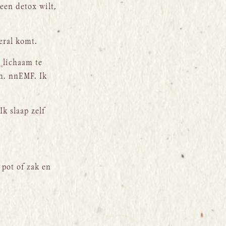
 een detox wilt,
eral komt.
e lichaam te
.m. nnEMF. Ik
Ik slaap zelf
pot of zak en