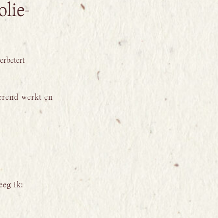
olie-
erbetert
merend werkt en
eeg ik: