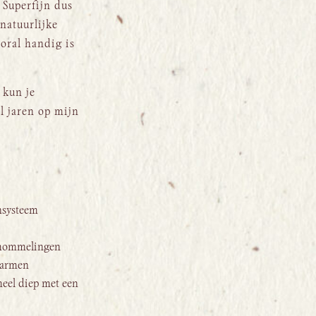
 Superfijn dus
 natuurlijke
ooral handig is
 kun je
l jaren op mijn
nsysteem
schommelingen
 darmen
 heel diep met een