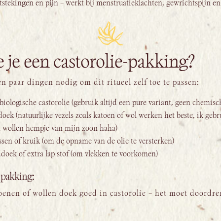
stekingen en pijn – werkt bij menstruatieklachten, gewrichtspijn en
 je een castorolie-pakking?
en paar dingen nodig om dit ritueel zelf toe te passen:
biologische castorolie (gebruik altijd een pure variant, geen chemisc
ek (natuurlijke vezels zoals katoen of wol werken het beste, ik gebru
 wollen hempje van mijn zoon haha)
en of kruik (om de opname van de olie te versterken)
oek of extra lap stof (om vlekken te voorkomen)
 pakking:
toenen of wollen doek goed in castorolie – het moet doordre