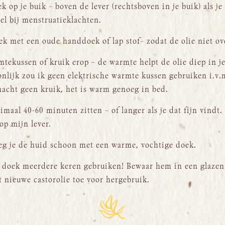
ek op je buik – boven de lever (rechtsboven in je buik) als je
vel bij menstruatieklachten.
ek met een oude handdoek of lap stof– zodat de olie niet ov
mtekussen of kruik erop – de warmte helpt de olie diep in j
onlijk zou ik geen elektrische warmte kussen gebruiken i.v
nacht geen kruik, het is warm genoeg in bed.
imaal 40-60 minuten zitten – of langer als je dat fijn vindt. 
op mijn lever.
eeg je de huid schoon met een warme, vochtige doek.
 doek meerdere keren gebruiken! Bewaar hem in een glazen 
t nieuwe castorolie toe voor hergebruik.