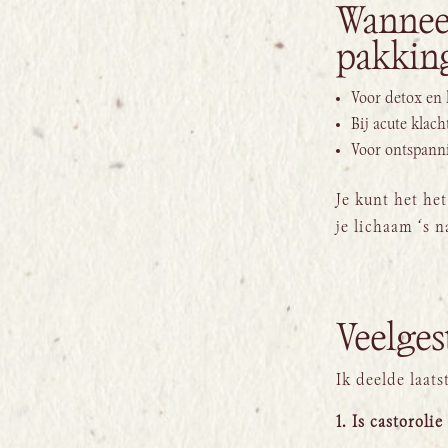
Wanneer
pakkin
Voor detox en 
Bij acute klac
Voor ontspanni
Je kunt het he
je lichaam ‘s n
Veelges
Ik deelde laat
1. Is castoroli