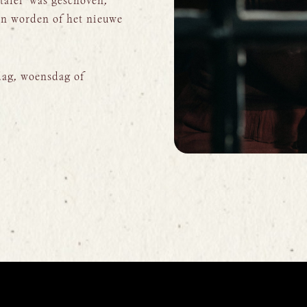
tafel’ was geschoven,
an worden of het nieuwe
dag, woensdag of