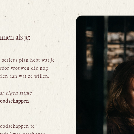
nnen als je:
serieus plan hebt wat je
t voor vrouwen die nog
len aan wat ze willen.
ar eigen ritme
–
boodschappen
boodschappen te