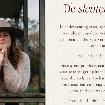
De
sleute
Je onderneming staat, ge
verandering op deze were
hebt een manier van werke
op de m
En toch is er ie
Geen groot probleem aan 
waar je je vinger op kunt
ruis die zich laat voelen
werk naar buiten brengt.
jouw veld dan wat e
Je merkt het in de mome